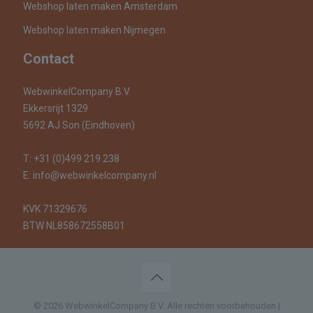
Webshop laten maken Amsterdam
Webshop laten maken Nijmegen
Contact
WebwinkelCompany B.V.
Ekkersrijt 1329
5692 AJ Son (Eindhoven)
T:
+31 (0)499 219 238
E:
info@webwinkelcompany.nl
KVK 71329676
BTW NL858672558B01
© 2026 WebwinkelCompany B.V. Alle rechten voorbehouden |