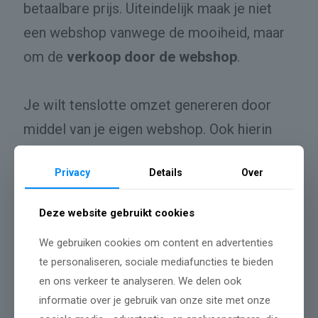
betaalbare prijs. Uiteindelijk maak je niet
een webshop vanwege de mooiheid, maar
om de
verkoop door de webshop
.
Je wilt tenslotte omzet genereren door
middel van je eigen webshop. Ook hierin
zijn wij gespecialiseerd. Hoe komt een
Privacy
Details
Over
bezoeker tot verkoop bij een product uit je
webshop zonder dat deze afhaakt.
Deze website gebruikt cookies
We gebruiken cookies om content en advertenties
Kortom wij leveren webshops snel,
te personaliseren, sociale mediafuncties te bieden
gebruiksvriendelijk, zoekmachine
en ons verkeer te analyseren. We delen ook
geoptimaliseerd en betaalbaar!
informatie over je gebruik van onze site met onze