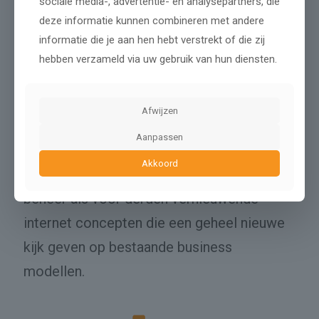
sociale media-, advertentie- en analysepartners, die
deze informatie kunnen combineren met andere
Webwinkel Company is naast
informatie die je aan hen hebt verstrekt of die zij
webshopbedrijf een
full-service
hebben verzameld via uw gebruik van hun diensten.
internetbureau
dat zich bezig houdt met
de ontwikkeling, realisatie en exploitatie
Afwijzen
van internetconcepten.
Aanpassen
Akkoord
Wij ontwikkelen en lanceren zowel in eigen
beheer als voor derden vernieuwende
internet concepten die een geheel nieuwe
kijk geven op bestaande business
modellen.