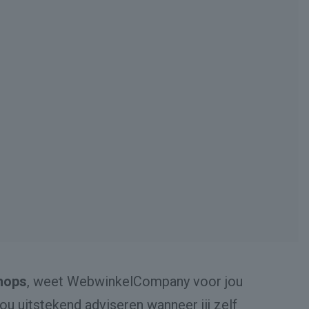
hops
, weet WebwinkelCompany voor jou
u uitstekend adviseren wanneer jij zelf