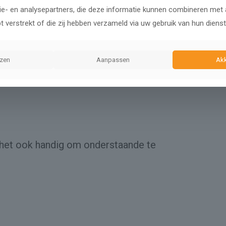
koppelingen op met de nieuwste ontw
ie- en analysepartners, die deze informatie kunnen combineren met 
verrijken!
bt verstrekt of die zij hebben verzameld via uw gebruik van hun dienst
Een succesvolle Magento 2 webshop be
jzen
Aanpassen
Ak
 het ook handig om onderstaande te