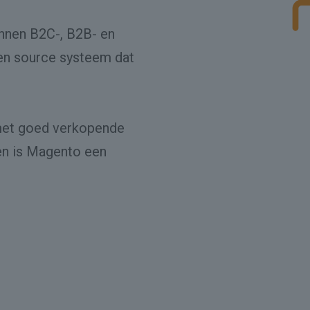
innen B2C-, B2B- en
en source systeem dat
met goed verkopende
en is Magento een