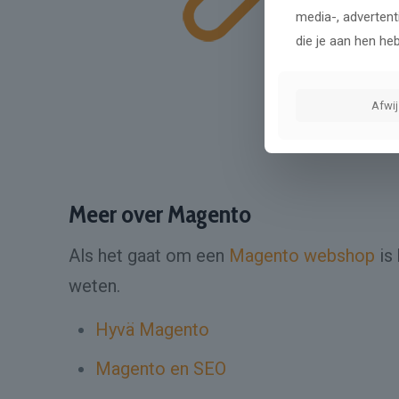
media-, advertent
die je aan hen he
Afwi
Meer over Magento
Als het gaat om een
Magento webshop
is
weten.
Hyvä Magento
Magento en SEO