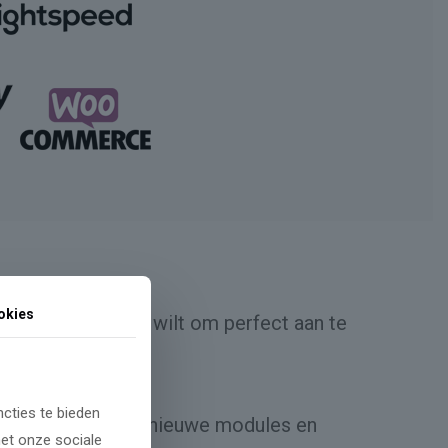
okies
maatwerk design
wilt om perfect aan te
.
cties te bieden
 levert dagelijks nieuwe modules en
met onze sociale