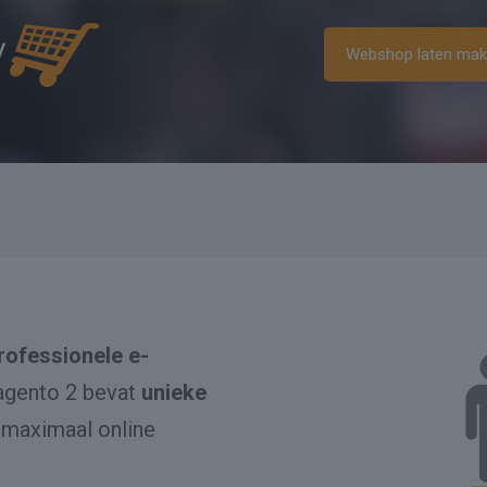
Webshop laten ma
rofessionele e-
gento 2 bevat
unieke
 maximaal online