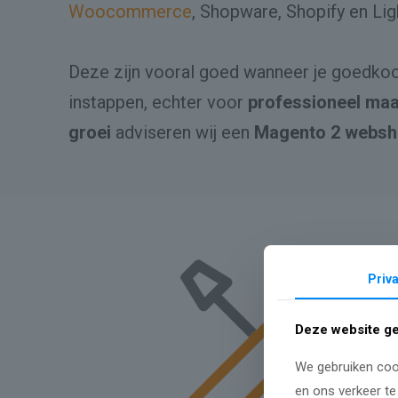
Woocommerce
, Shopware, Shopify en Li
Deze zijn vooral goed wanneer je goedkoo
instappen, echter voor
professioneel ma
groei
adviseren wij een
Magento 2 websh
Priv
Deze website ge
We gebruiken cook
en ons verkeer te