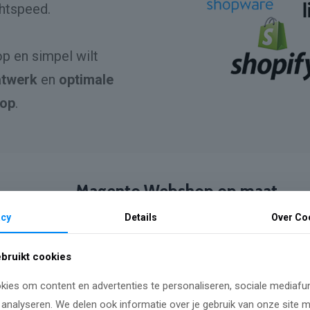
ghtspeed.
p en simpel wilt
atwerk
en
optimale
op
.
Magento Webshop op maat
acy
Details
Over
Co
Magento is uitstekend wanneer je een
sluiten op de behoeften van jouw klant
bruikt cookies
ies om content en advertenties te personaliseren, sociale mediafun
Het grote partnernetwerk van Magento
 analyseren. We delen ook informatie over je gebruik van onze site 