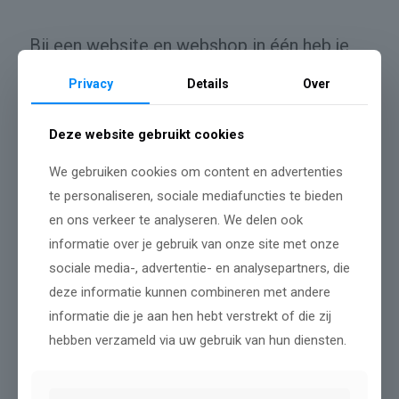
Bij een website en webshop in één heb je
één uitstraling waar je mee naar buiten
Privacy
Details
Over
treedt. Ontwikkeling is meestal goedkoper
en daarnaast kun je effectief één website
Deze website gebruikt cookies
promoten. Ook voor de zoekmachine
We gebruiken cookies om content en advertenties
(SEO) is deze methode gewenster doordat
te personaliseren, sociale mediafuncties te bieden
en ons verkeer te analyseren. We delen ook
je autoriteit/populariteit opbouwt op één
informatie over je gebruik van onze site met onze
domeinnaam in plaats van het te verdelen
sociale media-, advertentie- en analysepartners, die
bij een aparte webshop en website.
deze informatie kunnen combineren met andere
informatie die je aan hen hebt verstrekt of die zij
hebben verzameld via uw gebruik van hun diensten.
De keuze die je hiervoor maakt is
afhankelijk van je eigen onderneming en